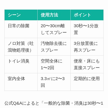
シーン
使用方法
ポイント
日常の除菌
20〜30cm離
30秒〜1分放
してスプレー
置
ノロ対策（吐
汚物除去後に
3分放置後に
瀉物処理後）
スプレー
再スプレー
トイレ消臭
空間全体に
便座・床にも
1〜2回
直接スプレー
室内全体
3.3㎡に2〜3
定期的に使用
回
公式Q&Aによると「一般的な除菌・消臭は30秒〜1