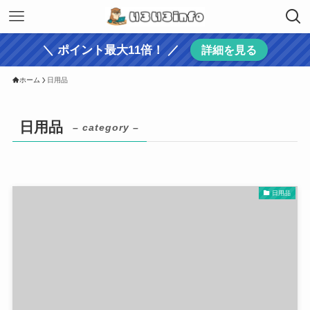
＼ ポイント最大11倍！ ／
詳細を見る
ホーム
日用品
日用品
– category –
日用品