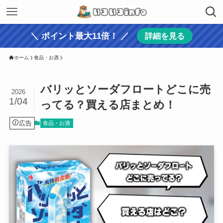
＼ ポイント最大11倍！ ／
詳細を見る
ホーム
食品・お酒
バリッとソーダフロートどこに売
2026
1/04
ってる？買える店まとめ！
広告
食品・お酒