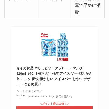
庫で早めに消
費
セイカ食品 バリっとソーダフロート マルチ
320ml（40ml×8本入）×8箱|アイス ソーダ味 かき
氷 ミルク 爽快 懐かしい アイスバー おやつ デザ
ート まとめ買い
ベイシア楽天市場店
¥3,776
（2025/09/02 22:46時点 | 楽天市場調べ）
＼ポイント最大11倍！／