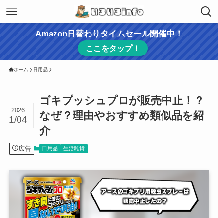
Amazon日替わりタイムセール開催中！
ここをタップ！
ホーム
日用品
ゴキプッシュプロが販売中止！？
2026
なぜ？理由やおすすめ類似品を紹
1/04
介
広告
日用品
生活雑貨