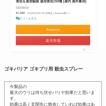
害虫を速攻駆除 適用害虫150種 [屋内 屋外兼用]
GiDORAX
¥1,088
（2025/01/06 19:22時点 | Amazon調べ）
口コミを見る
Amazon
楽天市場
ポチップ
ゴキバリア ゴキブリ用 殺虫スプレー
今製品の
最大のウリは待ち伏せバリヤ効果だと思いま
す。
効果は高く玄関先に散布していれば効果はあ